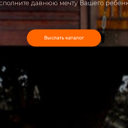
сполните давнюю мечту Вашего ребёнк
Выслать каталог